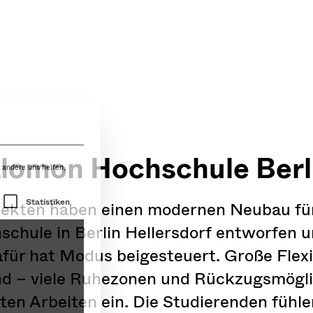
 andere uns helfen,
r die eine Einwilligung erteilt werden kann. Die 
Statistiken
alomon Hochschule Berl
ekten haben einen modernen Neubau für 
chule in Berlin Hellersdorf entworfen u
für hat Modus beigesteuert. Große Flexib
d – viele Ruhezonen und Rückzugsmögli
Impressum
ten Arbeiten ein. Die Studierenden fühle