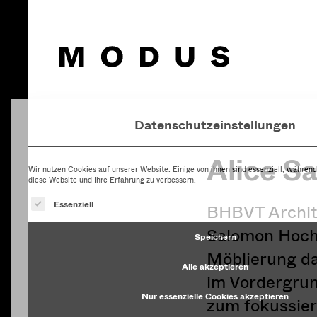
Datenschutzeinstellungen
Wir nutzen Cookies auf unserer Website. Einige von ihnen sind essenziell, während
diese Website und Ihre Erfahrung zu verbessern.
Es folgt eine Liste der Service-Gruppen, fü
Essenziell
Speichern
Alice S
Alle akzeptieren
BHBVT Archit
Nur essenzielle Cookies akzeptieren
Salomon Hochs
Individuelle Datenschutzeinstellungen
Möblierung da
im Vordergrun
Cookie-Details
Datenschutzerklärung
zum fokussier