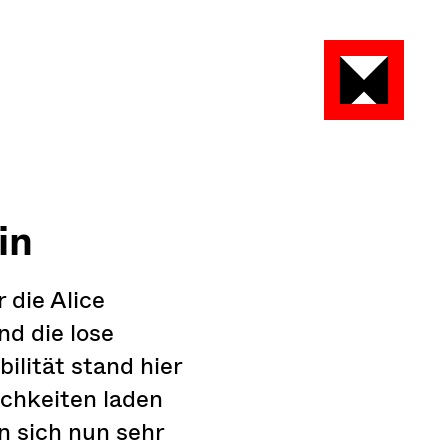
erste Service-Gruppe ist essenziell und kann nic
in
die Alice
nd die lose
ilität stand hier
chkeiten laden
n sich nun sehr