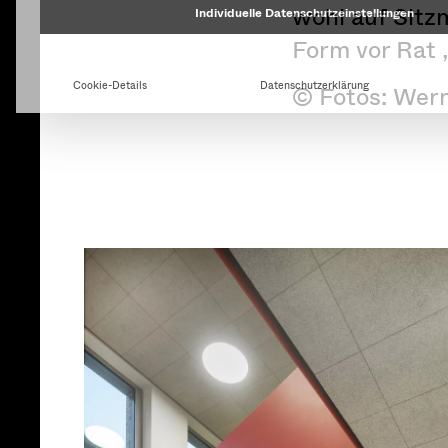
wohl auf Sitz
Form vor Rat 
© Fotos: Wer