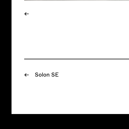
←
Solon SE
←