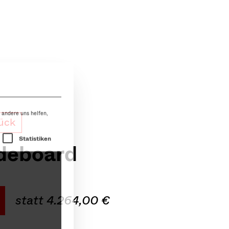
 andere uns helfen,
r die eine Einwilligung erteilt werden kann. Die 
Statistiken
ück
deboard
statt 4.264,00 €
Impressum