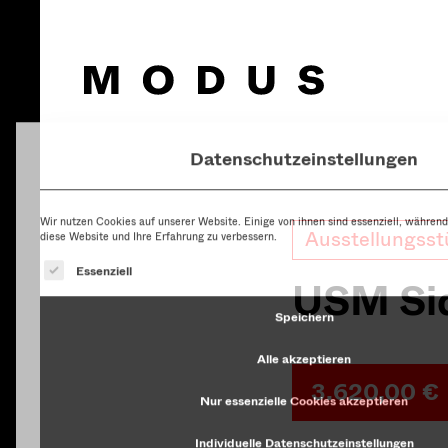
Datenschutzeinstellungen
Wir nutzen Cookies auf unserer Website. Einige von ihnen sind essenziell, während
diese Website und Ihre Erfahrung zu verbessern.
Es folgt eine Liste der Service-Gruppen, fü
Essenziell
Speichern
Ausstellungsst
Alle akzeptieren
USM Si
Nur essenzielle Cookies akzeptieren
Individuelle Datenschutzeinstellungen
3.620,00 €
Cookie-Details
Datenschutzerklärung