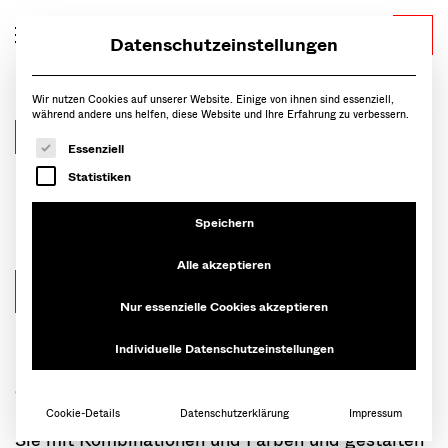
Datenschutzeinstellungen
Wir nutzen Cookies auf unserer Website. Einige von ihnen sind essenziell,
während andere uns helfen, diese Website und Ihre Erfahrung zu verbessern.
Aktion vom 28.10. bis 26.11.2023
Es folgt eine Liste der Service-Gruppen, für die eine Ein
Essenziell
Montana Cover-Show-
Statistiken
Pair
Speichern
Alle akzeptieren
20% Rabatt
Nur essenzielle Cookies akzeptieren
Individuelle Datenschutzeinstellungen
Kombinieren Sie die drei Module
Cover, Show
oder Pair
aus der Montana
Selection
ganz nach
Ihren Wünschen in allen Montana Farben. Spielen
Cookie-Details
Datenschutzerklärung
Impressum
Sie mit Kombinationen und Farben und gestalten