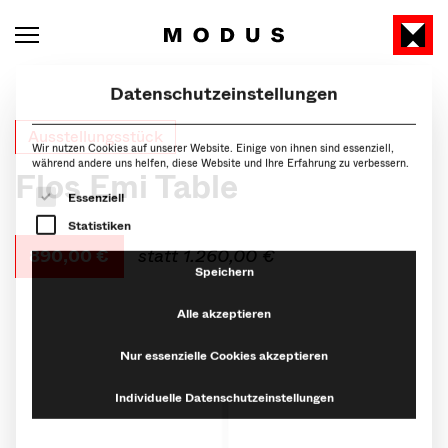
Datenschutzeinstellungen
Wir nutzen Cookies auf unserer Website. Einige von ihnen sind essenziell,
während andere uns helfen, diese Website und Ihre Erfahrung zu verbessern.
Ausstellungsstück
Es folgt eine Liste der Service-Gruppen, für die eine Ein
Essenziell
Flos Emi Table
Statistiken
Speichern
890,00 €
statt 1.260,00 €
Alle akzeptieren
Nur essenzielle Cookies akzeptieren
Individuelle Datenschutzeinstellungen
Cookie-Details
Datenschutzerklärung
Impressum