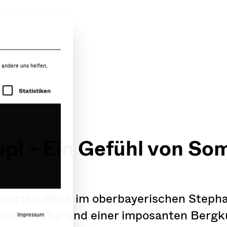
 andere uns helfen,
r die eine Einwilligung erteilt werden kann. Die 
Statistiken
pl - Ein Gefühl von S
führten Werk im oberbayerischen Steph
Impressum
nster Natur und einer imposanten Bergku