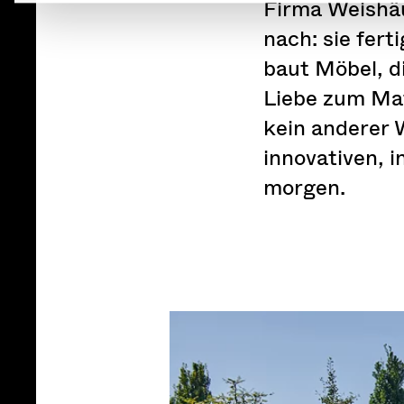
Firma Weishäu
nach: sie fer
baut Möbel, d
Liebe zum Mate
kein anderer W
innovativen, i
morgen.