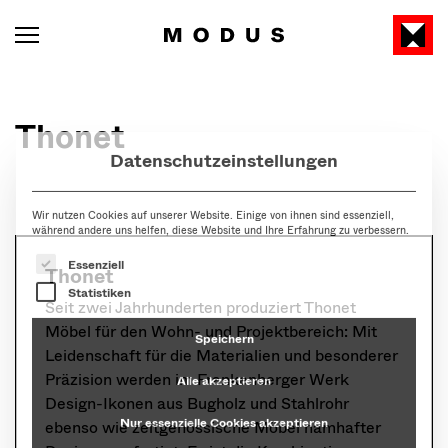
Datenschutzeinstellungen
Thonet
Wir nutzen Cookies auf unserer Website. Einige von ihnen sind essenziell,
während andere uns helfen, diese Website und Ihre Erfahrung zu verbessern.
Es folgt eine Liste der Service-Gruppen, für die eine Ein
Essenziell
Statistiken
Speichern
Thonet
Alle akzeptieren
Seit zwei Jahrhunderten produziert Thonet
Möbel für den Wohn- und Projektbereich: Mit
Nur essenzielle Cookies akzeptieren
Leidenschaft für die Materialien und besonderer
Präzision werden im Frankenberger Werk
Individuelle Datenschutzeinstellungen
Design-Ikonen aus Bugholz und Stahlrohr
ebenso wie zeitgenössische Möbel namhafter
Cookie-Details
Datenschutzerklärung
Impressum