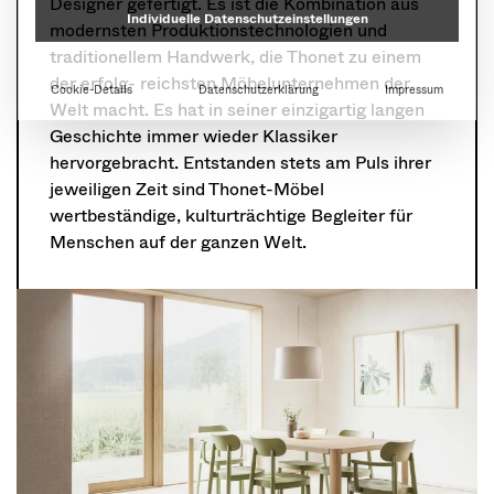
Designer gefertigt. Es ist die Kombination aus
modernsten Produktionstechnologien und
traditionellem Handwerk, die Thonet zu einem
der erfolg- reichsten Möbelunternehmen der
Welt macht. Es hat in seiner einzigartig langen
Geschichte immer wieder Klassiker
hervorgebracht. Entstanden stets am Puls ihrer
jeweiligen Zeit sind Thonet-Möbel
wertbeständige, kulturträchtige Begleiter für
Menschen auf der ganzen Welt.