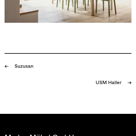
Suzusan
←
USM Haller
→