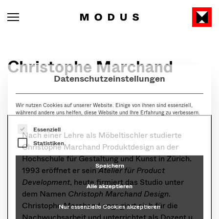
Datenschutzeinstellungen
Christophe Marchand
Wir nutzen Cookies auf unserer Website. Einige von ihnen sind essenziell,
während andere uns helfen, diese Website und Ihre Erfahrung zu verbessern.
Es folgt eine Liste der Service-Gruppen, für die eine Ein
Essenziell
Statistiken
Nach einer Lehre als Möbeltischler studierte
Speichern
Christophe Marchand Produktdesign an der
Alle akzeptieren
Hochschule für Gestaltung und Kunst in Zürich.
1993 eröffnet er sein
Atelier für Product
Nur essenzielle Cookies akzeptieren
Development
, heute firmiert das Studio unter
dem Namen
Christoph Marchand Design
.
Individuelle Datenschutzeinstellungen
Christophe Marchand engagiert sich für die
Nachwuchsarbeit und unterrichtet als Dozent u.