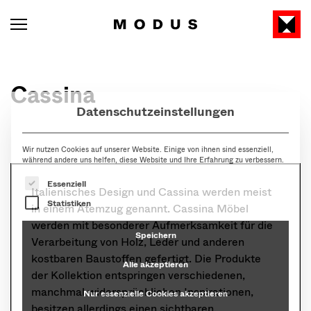
Datenschutzeinstellungen
Cassina
Wir nutzen Cookies auf unserer Website. Einige von ihnen sind essenziell,
während andere uns helfen, diese Website und Ihre Erfahrung zu verbessern.
Es folgt eine Liste der Service-Gruppen, für die eine Ein
Essenziell
Statistiken
Italienisches Design und Cassina werden meist
Speichern
in einem Atemzug genannt. Cassina Möbel
Alle akzeptieren
werden mit besonderer Aufmerksamkeit für die
Verarbeitung von Holz, Leder und anderen
Nur essenzielle Cookies akzeptieren
kostbaren Baustoffen gefertigt. Die Produkte
der Kollektion entspringen verschiedenen,
Individuelle Datenschutzeinstellungen
manchmal widersprüchlichen Inspirationen,
besitzen allerdings einen sichtbaren,