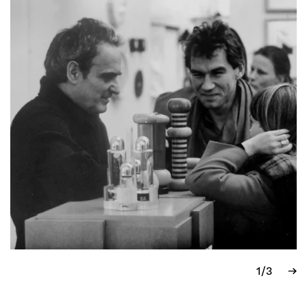
1/3
→